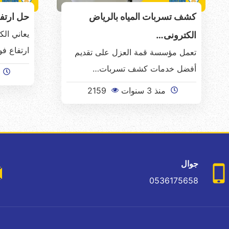
كشف تسربات المياه بالرياض
حل ارتفا
يعاني ال
الكترونى…
ارتفاع فو
تعمل مؤسسة قمة العزل على تقديم
أفضل خدمات كشف تسربات…
م
منذ 3 سنوات
2159
جوال
0536175658